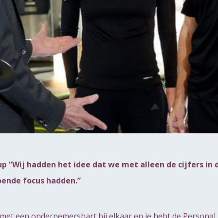
p “Wij hadden het idee dat we met alleen de cijfers in 
oende focus hadden.”
s met een ondernemershart bij elkaar en je hebt de Persona